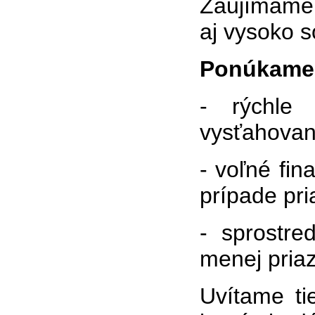
Zaujímame 
aj vysoko s
Ponúkame
- rýchle 
vysťahovani
- voľné fin
prípade pri
- sprostre
menej pria
Uvítame ti