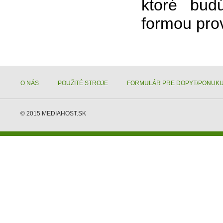
ktoré bud
formou prov
O NÁS
POUŽITÉ STROJE
FORMULÁR PRE DOPYT/PONUK
© 2015
MEDIAHOST.SK