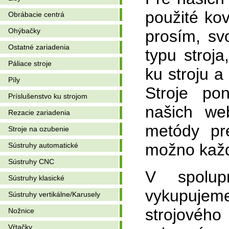
použité ko
Obrábacie centrá
Ohýbačky
prosím, sv
Ostatné zariadenia
typu stroj
Páliace stroje
ku stroju a
Píly
Stroje po
Príslušenstvo ku strojom
našich we
Rezacie zariadenia
metódy pr
Stroje na ozubenie
možno každ
Sústruhy automatické
Sústruhy CNC
V spolup
Sústruhy klasické
vykupujem
Sústruhy vertikálne/Karusely
strojového
Nožnice
Vŕtačky