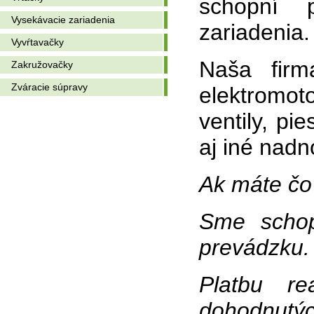
schopní 
Vysekávacie zariadenia
zariadenia.
Vyvŕtavačky
Naša firma
Zakružovačky
Zváracie súpravy
elektromot
ventily, pi
aj iné nad
Ak máte čo 
Sme schop
prevádzku
Platbu re
dohodnutý