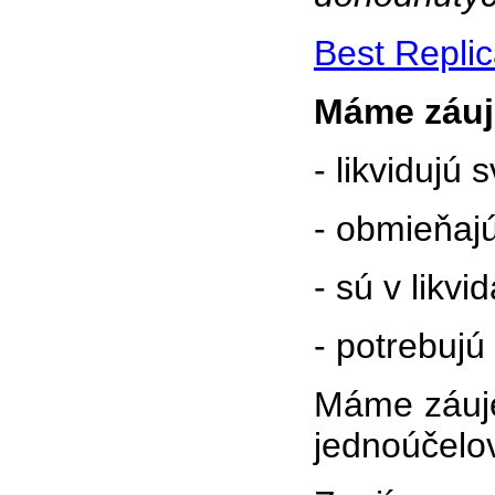
Best Repli
Máme záuje
- likvidujú
- obmieňajú
- sú v likvi
- potrebujú
Máme záuje
jednoúčelov