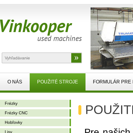
O NÁS
POUŽITÉ STROJE
FORMULÁR PRE
Frézky
POUŽIT
Frézky CNC
Hobľovky
Pre našich
Lisy